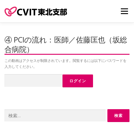
コ
ン
メニュー
テ
ン
ツ
へ
ご挨拶
CVIT東北支部の歴史
役員
会則
④ PCIの流れ：医師／佐藤匡也（坂総
ス
キ
合病院）
ッ
プ
地方会
この動画はアクセスが制限されています。閲覧するには以下にパスワードを
入力してください。
カテ室教育動画
（レジェンドからのメッセージ）
お問い合わせ
検
索:
リンク